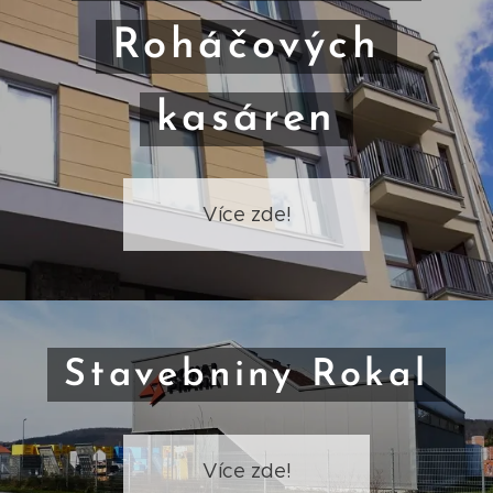
Roháčových
kasáren
Více zde!
Stavebniny Rokal
Více zde!