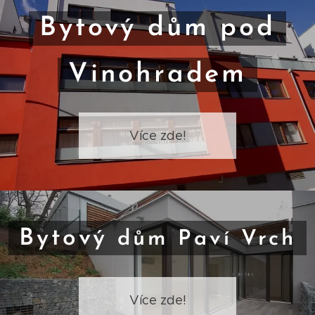
Bytový dům pod
Vinohradem
Více zde!
Bytový
dům Paví Vrch
Více zde!