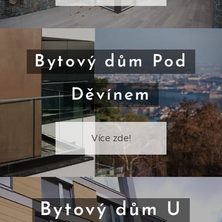
Bytový dům Pod
Děvínem
Více zde!
Bytový dům U