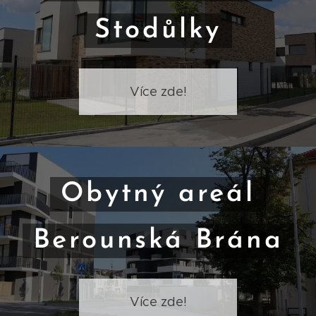
Stodůlky
Více zde!
Obytný areál
Berounská Brána
Více zde!